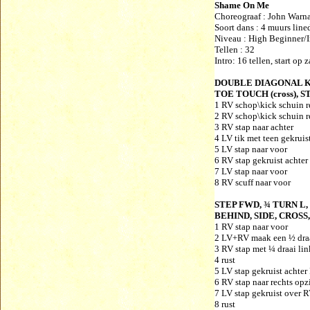
Shame On Me
Choreograaf :
John Warna
Soort dans : 4 muurs line
Niveau :
High Beginner/I
Tellen : 32
Intro: 16 tellen, start op 
DOUBLE DIAGONAL KI
TOE TOUCH (cross), S
1 RV schop\kick schuin r
2 RV schop\kick schuin r
3 RV stap naar achter
4 LV tik met teen gekruis
5 LV stap naar voor
6 RV stap gekruist achter
7 LV stap naar voor
8 RV scuff naar voor
STEP FWD, ¾ TURN L,
BEHIND, SIDE, CROSS
1 RV stap naar voor
2 LV+RV maak een ½ draa
3 RV stap met ¼ draai lin
4 rust
5 LV stap gekruist achter
6 RV stap naar rechts opz
7 LV stap gekruist over 
8 rust