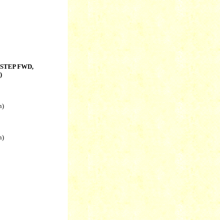
. STEP FWD,
)
n)
n)