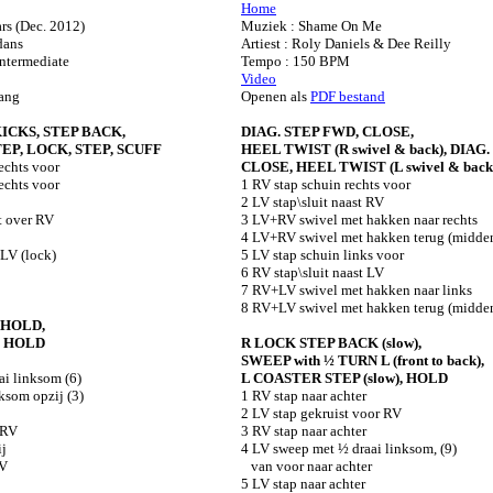
Home
rs (Dec. 2012)
Muziek : Shame On Me
dans
Artiest : Roly Daniels & Dee Reilly
ntermediate
Tempo : 150 BPM
Video
zang
Openen als
PDF bestand
CKS, STEP BACK,
DIAG. STEP FWD, CLOSE,
TEP, LOCK, STEP, SCUFF
HEEL TWIST (R swivel & back), DIAG
echts voor
CLOSE, HEEL TWIST (L swivel & back
echts voor
1 RV stap schuin rechts voor
2 LV stap\sluit naast RV
t over RV
3 LV+RV swivel met hakken naar rechts
4 LV+RV swivel met hakken terug (midde
 LV (lock)
5 LV stap schuin links voor
6 RV stap\sluit naast LV
7 RV+LV swivel met hakken naar links
8 RV+LV swivel met hakken terug (midde
 HOLD,
, HOLD
R LOCK STEP BACK (slow),
SWEEP with ½ TURN L (front to back),
i linksom (6)
L COASTER STEP (slow), HOLD
ksom opzij (3)
1 RV stap naar achter
2 LV stap gekruist voor RV
 RV
3 RV stap naar achter
ij
4 LV sweep met ½ draai linksom, (9)
RV
van voor naar achter
5 LV stap naar achter