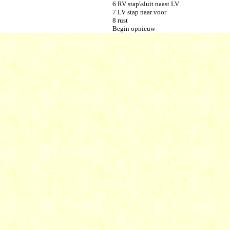
6 RV stap\sluit naast LV
7 LV stap naar voor
8 rust
Begin opnieuw