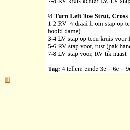
7-8 RV kruis achter LV, LV stap
¼ Turn Left Toe Strut, Cross
1-2 RV ¼ draai li-om stap op t
hoofd dame)
3-4 LV stap op teen kruis voor 
5-6 RV stap voor, rust (pak han
7-8 LV stap voor, RV tik naast
Tag:
4 tellen: einde 3e – 6e –