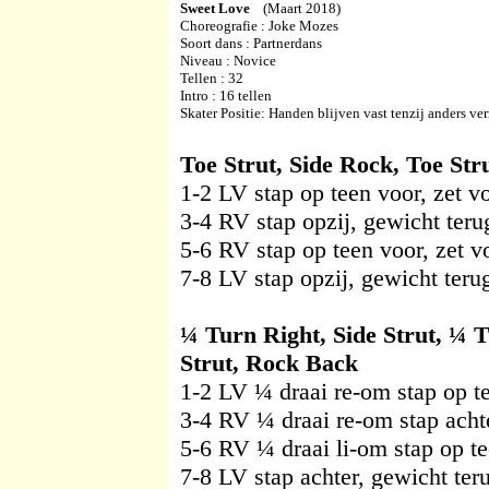
Sweet Love
(Maart 2018)
Choreografie : Joke Mozes
Soort dans : Partnerdans
Niveau : Novice
Tellen : 32
Intro : 16 tellen
Skater Positie: Handen blijven vast tenzij anders ve
Toe Strut, Side Rock, Toe Str
1-2 LV stap op teen voor, zet v
3-4 RV stap opzij, gewicht ter
5-6 RV stap op teen voor, zet v
7-8 LV stap opzij, gewicht ter
¼ Turn Right, Side Strut, ¼ 
Strut, Rock Back
1-2 LV ¼ draai re-om stap op te
3-4 RV ¼ draai re-om stap acht
5-6 RV ¼ draai li-om stap op te
7-8 LV stap achter, gewicht te