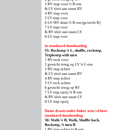
3 RV stap voor ½ R-om
& LV sluit aan naast RV
4 RV stap voor
5 LV stap voor
6 LV+RV draai ½ R-om (gewicht R)
7 LV stap voor
& RV sluit aan naast LV
8 LV stap voor
in standaard danshouding
S5: Rockstep ¼ L, shuffle, rockstep,
Triplestep with turn
1 RV rock voor
2 gewicht terug op LV ¼ L-om
3 RV stap achter
& LV sluit aan naast RV
4 RV stap achter
5 LV rock achter
6 gewicht terug op RV
7 LV stap opzij ¼ R-om
& RV sluit aan naast LV
8 LV stap opzij
Dame draait onder linker arm vd heer
standaard danshouding
S6: Walk ¼ R, Walk, Shuffle back,
Rockstep, ¾ turn R
1 RV stap achter ¼ R-om