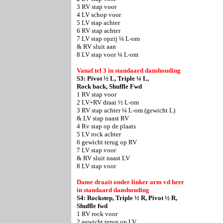
3 RV stap voor
4 LV schop voor
5 LV stap achter
6 RV stap achter
7 LV stap opzij ¼ L-om
& RV sluit aan
8 LV stap voor ¼ L-om
Vanaf tel 3 in standaard danshouding
S3: Pivot ½ L, Triple ¼ L,
Rock back, Shuffle Fwd
1 RV stap voor
2 LV+RV draai ½ L-om
3 RV stap achter ¼ L-om (gewicht L)
& LV stap naast RV
4 Rv stap op de plaats
5 LV rock achter
6 gewicht terug op RV
7 LV stap voor
& RV sluit naast LV
8 LV stap voor
Dame draait onder linker arm vd heer
in standaard danshouding
S4: Rockstep, Triple ½ R, Pivot ½ R,
Shuffle fwd
1 RV rock voor
2 gewicht terug op LV