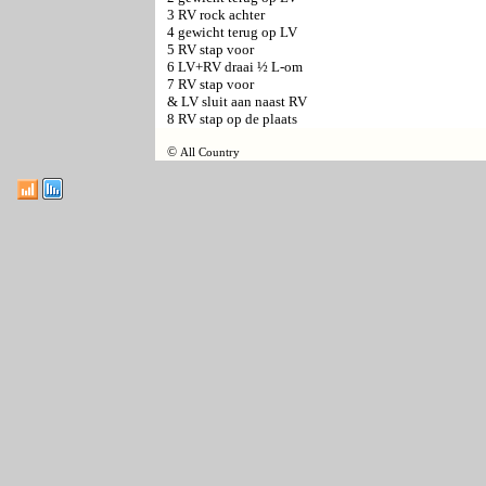
3 RV rock achter
4 gewicht terug op LV
5 RV stap voor
6 LV+RV draai ½ L-om
7 RV stap voor
& LV sluit aan naast RV
8 RV stap op de plaats
©
All Country