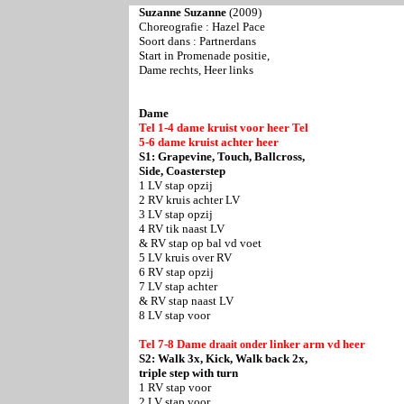
Suzanne Suzanne
(2009)
Choreografie : Hazel Pace
Soort dans : Partnerdans
Start in Promenade positie,
Dame rechts, Heer links
Dame
Tel 1-4 dame kruist voor heer Tel
5-6 dame kruist achter heer
S1: Grapevine, Touch, Ballcross,
Side, Coasterstep
1 LV stap opzij
2 RV kruis achter LV
3 LV stap opzij
4 RV tik naast LV
& RV stap op bal vd voet
5 LV kruis over RV
6 RV stap opzij
7 LV stap achter
& RV stap naast LV
8 LV stap voor
Tel 7-8 Dame
linker arm vd heer
draait
onder
S2: Walk 3x, Kick, Walk back 2x,
triple step with turn
1 RV stap voor
2 LV stap voor