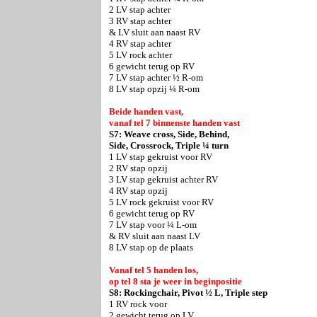
2 LV stap achter
3 RV stap achter
& LV sluit aan naast RV
4 RV stap achter
5 LV rock achter
6 gewicht terug op RV
7 LV stap achter ½ R-om
8 LV stap opzij ¼ R-om
Beide handen vast,
vanaf tel 7 binnenste handen vast
S7: Weave cross, Side, Behind,
Side, Crossrock, Triple ¼ turn
1 LV stap gekruist voor RV
2 RV stap opzij
3 LV stap gekruist achter RV
4 RV stap opzij
5 LV rock gekruist voor RV
6 gewicht terug op RV
7 LV stap voor ¼ L-om
& RV sluit aan naast LV
8 LV stap op de plaats
Vanaf tel 5 handen los,
op tel 8 sta je weer in beginpositie
S8: Rockingchair, Pivot ½ L, Triple step
1 RV rock voor
2 gewicht terug op LV