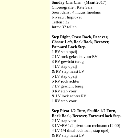
Sunday Cha Cha
(Maart 2017)
Choreografie : Kate Sala
Soort dans : 4 muurs linedans
Niveau : Improver
Tellen : 32
Intro: 32 tellen
Step Right, Cross Rock, Recover,
Chasse Left, Rock Back, Recover,
Forward Lock Step.
1 RV stap opzij
2 LV rock gekruist voor RV
3 RV gewicht terug
4 LV stap opzij
& RV stap naast LV
5 LV stap opzij
6 RV rock achter
7 LV gewicht terug
8 RV stap voor
& LV lock achter RV
1 RV stap voor
Step Pivot 1/2 Turn, Shuffle 1/2 Turn,
Rock Back, Recover, Forward lock Step.
2 LV stap voor
3 LV+RV 1/2 pivot turn rechtsom (12.00)
4 LV 1/4 draai rechtsom, stap opzij
& RV stap naast LV