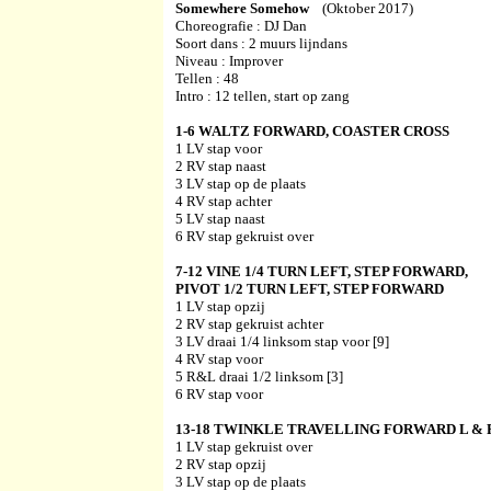
Somewhere Somehow
(Oktober 2017)
Choreografie : DJ Dan
Soort dans : 2 muurs lijndans
Niveau : Improver
Tellen : 48
Intro :
12 tellen, start op zang
1-6 WALTZ FORWARD, COASTER CROSS
1 LV stap voor
2 RV stap naast
3 LV stap op de plaats
4 RV stap achter
5 LV stap naast
6 RV stap gekruist over
7-12 VINE 1/4 TURN LEFT, STEP FORWARD,
PIVOT 1/2 TURN LEFT, STEP FORWARD
1 LV stap opzij
2 RV stap gekruist achter
3 LV draai 1/4 linksom stap voor [9]
4 RV stap voor
5 R&L draai 1/2 linksom [3]
6 RV stap voor
13-18 TWINKLE TRAVELLING FORWARD L & 
1 LV stap gekruist over
2 RV stap opzij
3 LV stap op de plaats