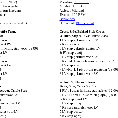
a
(Juli 2017)
Vertaling:
All Country
 Tina Argyle
Muziek : Burn Out
 muurs linedans
Artiest : Midland
over
Tempo : 100 BPM
Dansvideo
start op het woord 'Burn'
Openen als
PDF bestand
uffle Turn.
Cross, Side, Behind Side Cross.
sse
¼ Turn. Step ¼ Pivot Turn Cross
p opzij
1 LV stap gekruist voor RV
naast RV
2 RV stap opzij
 linksom, stap voor (09.00)
3 LV stap gekruist achter RV
st LV
& RV stap opzij
r
4 LV stap gekruist voor RV
p opzij
5 RV 1/4 draai rechtsom, stap voor (12.0
naast LV
6 LV stap voor
j
7 LV+RV 1/4 pivot turn rechtsom (03.00)
st LV
8 LV stap gekruist voor RV
j
¼ Turn ¼ Chasse. Cross,
t.
Back, Side, Cross Shuffle
cover, Triple Step
1 RV 14 draai linkom, stap achter (12.00)
ruist voor LV
2 LV 1/4 draai linksom, stap opzij (09.00
j
& RV stap naast LV
uist achter LV
3 LV stap opzij
j
4 RV stap gekruist voor LV
ruist voor LV
5 LV stap achter
terug
6 RV stap opzij