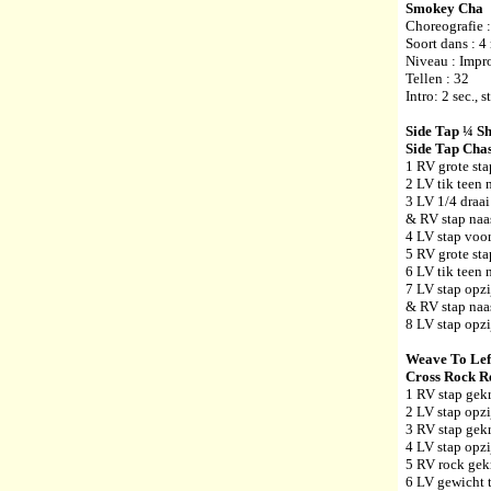
Smokey Ch
Choreografie :
Soort dans : 4
Niveau : Impr
Tellen : 32
Intro: 2 sec., 
Side Tap ¼ Sh
Side Tap Cha
1 RV grote sta
2 LV tik teen 
3 LV 1/4 draai
& RV stap naa
4 LV stap voo
5 RV grote sta
6 LV tik teen 
7 LV stap opzi
& RV stap naa
8 LV stap opzi
Weave To Lef
Cross Rock Re
1 RV stap gek
2 LV stap opzi
3 RV stap gekr
4 LV stap opzi
5 RV rock gek
6 LV gewicht 