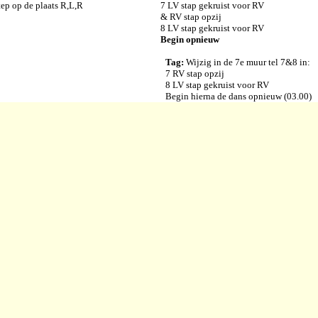
ep op de plaats R,L,R
7 LV stap gekruist voor RV
& RV stap opzij
8 LV stap gekruist voor RV
Begin opnieuw
Tag:
Wijzig in de 7e muur tel 7&8 in:
7 RV stap opzij
8 LV stap gekruist voor RV
Begin hierna de dans opnieuw (03.00)