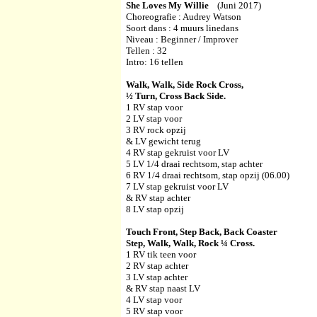
She Loves My Willie
(Juni 2017)
Choreografie : Audrey Watson
Soort dans : 4 muurs linedans
Niveau : Beginner / Improver
Tellen : 32
Intro: 16 tellen
Walk, Walk, Side Rock Cross,
½ Turn, Cross Back Side.
1 RV stap voor
2 LV stap voor
3 RV rock opzij
& LV gewicht terug
4 RV stap gekruist voor LV
5 LV 1/4 draai rechtsom, stap achter
6 RV 1/4 draai rechtsom, stap opzij (06.00)
7 LV stap gekruist voor LV
& RV stap achter
8 LV stap opzij
Touch Front, Step Back, Back Coaster
Step, Walk, Walk, Rock ¼ Cross.
1 RV tik teen voor
2 RV stap achter
3 LV stap achter
& RV stap naast LV
4 LV stap voor
5 RV stap voor