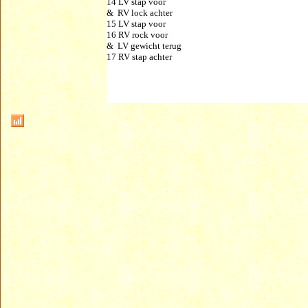
14 LV stap voor
& RV lock achter
15 LV stap voor
16 RV rock voor
& LV gewicht terug
17 RV stap achter