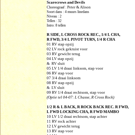
Scarecrows and Devils
Peter & Alison
Choreograaf :
Soort dans : 4 muurs linedans
Niveau : 2
Tellen : 32
Intro: 8 tellen
R SIDE, L CROSS ROCK REC., 1/4 L
CHA,
R FWD, 3/4 L PIVOT TURN, 1/4 R
CHA
01 RV stap opzij
0
2 LV rock gekruist voor
0
3 RV gewicht terug
0
4 LV stap opzij
& RV sluit
0
5 LV 1/4 draai linksom, stap voor
0
6 RV stap voor
0
7 3/4 draai linksom
0
8 RV stap opzij
& LV sluit
0
9 RV 1/4 draai rechtsom, stap voor
(Optie tel 04-07: L Chasse, R Cross Rock)
1/2 R & L BACK, R ROCK BACK REC. R
FWD,
L FWD LOCKING CHA, R FWD
MAMBO
10 LV 1/2 draai rechtsom, stap achter
11 RV rock achter
12 LV gewicht terug
13 RV stap voor