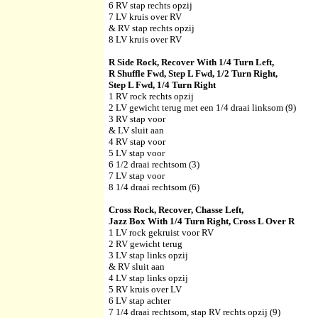
6 RV stap rechts opzij
7 LV kruis over RV
& RV stap rechts opzij
8 LV kruis over RV
R Side Rock, Recover With 1/4 Turn Left,
R Shuffle Fwd, Step L Fwd, 1/2 Turn Right,
Step L Fwd, 1/4 Turn Right
1 RV rock rechts opzij
2 LV gewicht terug met een 1/4 draai linksom (9)
3 RV stap voor
& LV sluit aan
4 RV stap voor
5 LV stap voor
6 1/2 draai rechtsom (3)
7 LV stap voor
8 1/4 draai rechtsom (6)
Cross Rock, Recover, Chasse Left,
Jazz Box With 1/4 Turn Right, Cross L Over R
1 LV rock gekruist voor RV
2 RV gewicht terug
3 LV stap links opzij
& RV sluit aan
4 LV stap links opzij
5 RV kruis over LV
6 LV stap achter
7 1/4 draai rechtsom, stap RV rechts opzij (9)