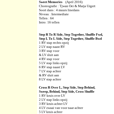
Sweet Memories
(April 2016)
Choreografie :
Tjwan Oei & Marja Urgert
Soort dans : 4 muurs linedans
Niveau : Intermediate
Tellen : 64
Intro: 16 tellen
Step R To R Side, Step Together, Shuffle Fwd,
Step L To L Side, Step Together, Shuffle Bwd
1 RV stap rechts opzij
2 LV stap naast RV
3 RV stap voor
& LV sluit aan
4 RV stap voor
5 LV stap links opzij
6 RV stap naast LV
7 LV stap achter
& RV sluit aan
8 LV stap achter
Cross R Over L, Step Side, Step Behind,
Sweep, Behind, Step Side, Cross Shuffle
1 RV kruis over LV
2 LV stap links opzij
3 RV kruis achter LV
4 LV zwaai van voor naar achter
5 LV kruis achter