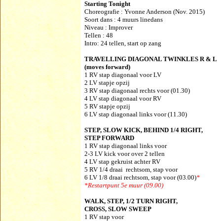
Starting Tonight
Choreografie :
Yvonne Anderson (Nov. 2015)
Soort dans : 4 muurs linedans
Niveau : Improver
Tellen : 48
Intro: 24 tellen, start op zang
TRAVELLING DIAGONAL TWINKLES R & L
(moves forward)
1 RV stap diagonaal voor LV
2 LV stapje opzij
3 RV stap diagonaal rechts voor (01.30)
4 LV stap diagonaal voor RV
5 RV stapje opzij
6 LV stap diagonaal links voor (11.30)
STEP, SLOW KICK, BEHIND 1/4 RIGHT,
STEP FORWARD
1 RV stap diagonaal links voor
2-3 LV kick voor over 2 tellen
4 LV stap gekruist achter RV
5 RV 1/4 draai rechtsom, stap voor
6 LV 1/8 draai rechtsom, stap voor (03.00)
*
*Restartpunt 5e muur (09.00)
WALK, STEP, 1/2 TURN RIGHT,
CROSS, SLOW SWEEP
1 RV stap voor