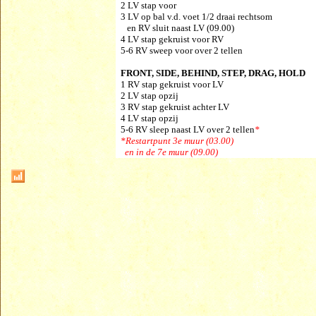
2 LV stap voor
3 LV op bal v.d. voet 1/2 draai rechtsom
en RV sluit naast LV (09.00)
4 LV stap gekruist voor RV
5-6 RV sweep voor over 2 tellen
FRONT, SIDE, BEHIND, STEP, DRAG, HOLD
1 RV stap gekruist voor LV
2 LV stap opzij
3 RV stap gekruist achter LV
4 LV stap opzij
5-6 RV sleep naast LV over 2 tellen
*
*Restartpunt 3e muur (03.00)
en in de 7e muur (09.00)