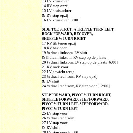
13 LV kruis over
14 RV stap opzij
15 LV kruis achter
& RV stap opzij
16 LV kruis over [3:00]
SIDE TOE STRUT, ¾ TRIPPLE TURN LEFT,
ROCK FORWARD, RECOVER,
SHUFFLE ½ TURN RIGHT
17 RV tik tenen opzij
18 RV hak neer
19 ¼ draai linksom, LV sluit
& ¼ draai linksom, RV stap op de plaats
20 ¼ draai linksom, LV stap op de plaats [6:00]
21 RV rock voor
22 LV gewicht terug
23 ¼ draai rechtsom, RV stap opzij
& LV sluit
24 ¼ draai rechtsom, RV stap voor [12:00]
STEP FORWARD, PIVOT ½ TURN RIGHT,
SHUFFLE FORWARD, STEP FORWARD,
PIVOT ½ TURN LEFT, STEP FORWARD,
PIVOT ¼ TURN LEFT
25 LV stap voor
26 ½ draai rechtsom
27 LV stap voor
& RV sluit
28 LV stap voor [6:00]