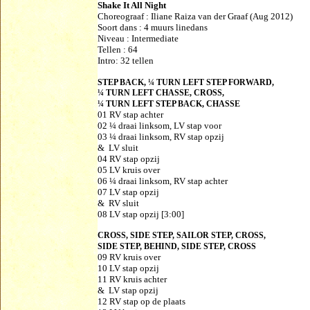
Shake It All Night
Choreograaf :
Iliane Raiza van der Graaf (Aug 2012)
Soort d
ans : 4 muurs linedans
Niveau :
Intermediate
Tellen : 64
Intro: 32 tellen
STEP BACK, ¼ TURN LEFT STEP FORWARD,
¼ TURN LEFT CHASSE, CROSS,
¼ TURN LEFT STEP BACK, CHASSE
01 RV stap achter
02 ¼ draai linksom, LV stap voor
03 ¼ draai linksom, RV stap opzij
& LV sluit
04 RV stap opzij
05 LV kruis over
06 ¼ draai linksom, RV stap achter
07 LV stap opzij
& RV sluit
08 LV stap opzij [3:00]
CROSS, SIDE STEP, SAILOR STEP, CROSS,
SIDE STEP, BEHIND, SIDE STEP, CROSS
09 RV kruis over
10 LV stap opzij
11 RV kruis achter
& LV stap opzij
12 RV stap op de plaats