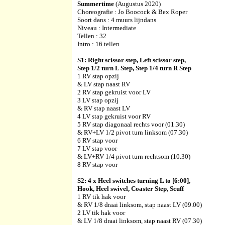
Summertime
(Augustus 2020)
Choreografie :
Jo Boocock & Bex Roper
Soort dans : 4 muurs lijndans
Niveau :
Intermediate
Tellen : 32
Intro : 16 tellen
S1: Right scissor step, Left scissor step,
Step 1/2 turn L Step, Step 1/4 turn R Step
1 RV stap opzij
& LV stap naast RV
2 RV stap gekruist voor LV
3 LV stap opzij
& RV stap naast LV
4 LV stap gekruist voor RV
5 RV stap diagonaal rechts voor (01.30)
& RV+LV 1/2 pivot turn linksom (07.30)
6 RV stap voor
7 LV stap voor
& LV+RV 1/4 pivot turn rechtsom (10.30)
8 RV stap voor
S2: 4 x Heel switches turning L to [6:00],
Hook, Heel swivel, Coaster Step, Scuff
1 RV tik hak voor
& RV 1/8 draai linksom, stap naast LV (09.00)
2 LV tik hak voor
& LV 1/8 draai linksom, stap naast RV (07.30)