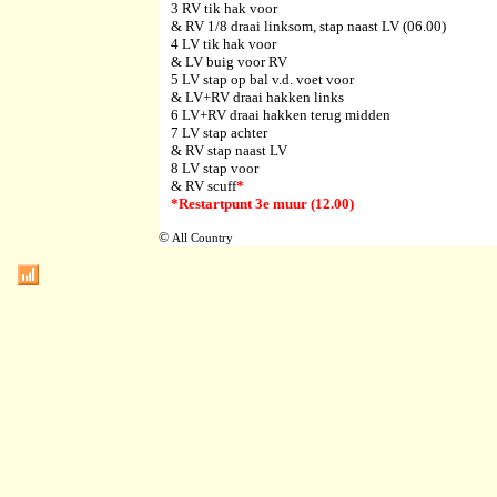
3 RV tik hak voor
& RV 1/8 draai linksom, stap naast LV (06.00)
4 LV tik hak voor
& LV buig voor RV
5 LV stap op bal v.d. voet voor
& LV+RV draai hakken links
6 LV+RV draai hakken terug midden
7 LV stap achter
& RV stap naast LV
8 LV stap voor
& RV scuff
*
*Restartpunt 3e muur (12.00)
©
All Country