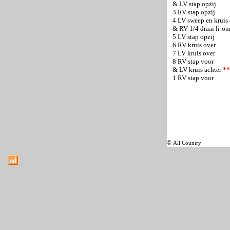
& LV stap opzij
3 RV stap opzij
4 LV sweep en kruis
& RV 1/4 draai li-om
5 LV stap opzij
6 RV kruis over
7 LV kruis over
8 RV stap voor
& LV kruis achter
**
1 RV stap voor
©
All Country