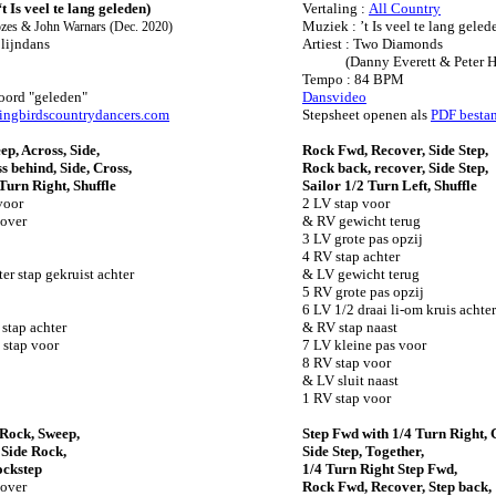
 Is veel te lang geleden)
Vertaling :
All Country
Muziek : ’t Is veel te lang geled
ozes & John Warnars
(Dec. 2020)
 lijndans
Artiest : Two Diamonds
(Danny Everett & Peter H
Tempo : 84 BPM
woord "geleden"
Dansvideo
ingbirdscountrydancers.com
Stepsheet openen als
PDF besta
ep, Across, Side,
Rock Fwd, Recover, Side Step,
s behind, Side, Cross,
Rock back, recover, Side Step,
Turn Right, Shuffle
Sailor 1/2 Turn Left, Shuffle
voor
2 LV stap voor
 over
& RV gewicht terug
3 LV grote pas opzij
4 RV stap achter
er stap gekruist achter
& LV gewicht terug
5 RV grote pas opzij
6 LV 1/2 draai li-om kruis achter
 stap achter
& RV stap naast
 stap voor
7 LV kleine pas voor
8 RV stap voor
& LV sluit naast
1 RV stap voor
 Rock, Sweep,
Step Fwd with 1/4 Turn Right, 
 Side Rock,
Side Step, Together,
ockstep
1/4 Turn Right Step Fwd,
 over
Rock Fwd, Recover, Step back,