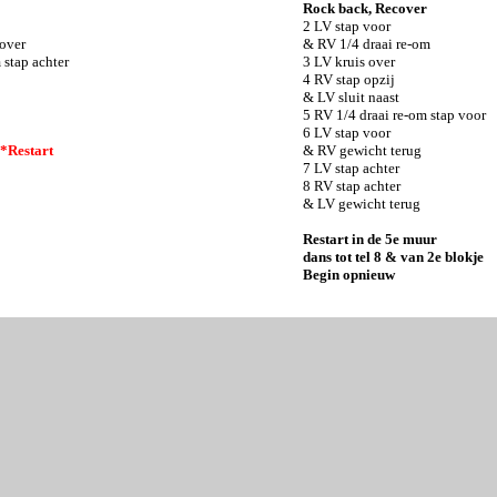
Rock back, Recover
2 LV stap voor
 over
& RV 1/4 draai re-om
 stap achter
3 LV kruis over
4 RV stap opzij
& LV sluit naast
5 RV 1/4 draai re-om stap voor
6 LV stap voor
*Restart
& RV gewicht terug
7 LV stap achter
8 RV stap achter
& LV gewicht terug
Restart in de 5e muur
dans tot tel 8 & van 2e blokje
Begin opnieuw