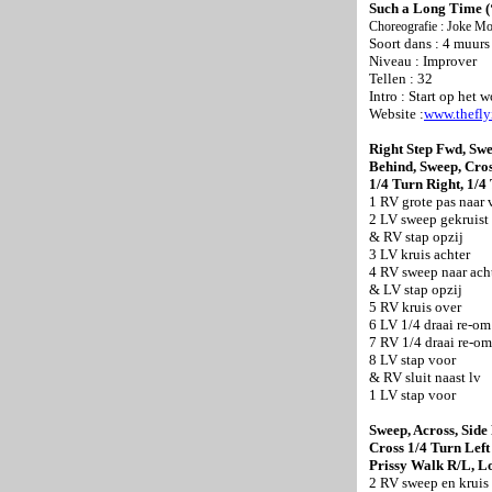
Such a Long Time (‘t
Choreografie : Joke M
Soort dans : 4 muurs
Niveau : Improver
Tellen : 32
Intro : Start op het 
Website :
www.thefly
Right Step Fwd, Swe
Behind, Sweep, Cros
1/4 Turn Right, 1/4 
1 RV grote pas naar 
2 LV sweep gekruist
& RV stap opzij
3 LV kruis achter
4 RV sweep naar acht
& LV stap opzij
5 RV kruis over
6 LV 1/4 draai re-om
7 RV 1/4 draai re-om
8 LV stap voor
& RV sluit naast lv
1 LV stap voor
Sweep, Across, Side
Cross 1/4 Turn Left
Prissy Walk R/L, L
2 RV sweep en kruis