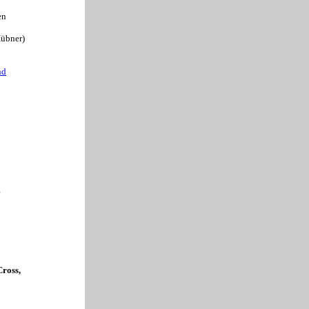
en
übner)
nd
Cross,