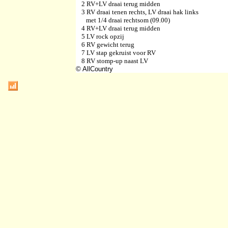
2 RV+LV draai terug midden
3 RV draai tenen rechts, LV draai hak links
met 1/4 draai rechtsom (09.00)
4 RV+LV draai terug midden
5 LV rock opzij
6 RV gewicht terug
7 LV stap gekruist voor RV
8 RV stomp-up naast LV
© AllCountry