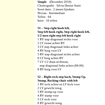
Simple
(December 2018)
Choreografie : Silvia Denise Staiti
Soort dans : 2 muurs lijndans
Niveau : Intermediate
Tellen : 64
Intro : 16 tellen
S1 – Step right hook left,
Step left hook right, Step right hook left,
1/2 turn right step left hook right
1 RV stap diagonaal rechts voor
2 LV zwaai achter RV
3 LV stap diagonaal links achter
4 RV buig voor LV
5 RV stap diagonaal rechts achter
6 LV buig achter RV
7 LV 1/2 draai rechtsom,
stap diagonaal links achter (06.00)
8 RV buig voor LV
S2 – Right rock step back, Stomp Up,
Stomp, Rocking-chair with left
1 RV rock achter en LV kick voor
2 LV gewicht terug
3 RV stomp-up voor
4 RV stamp voor
5 LV rock voor
6 RV gewicht terug