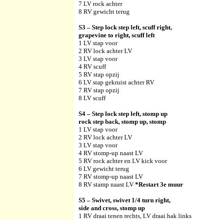
7 LV rock achter
8 RV gewicht terug
S3 – Step lock step left, scuff right,
grapevine to right, scuff left
1 LV stap voor
2 RV lock achter LV
3 LV stap voor
4 RV scuff
5 RV stap opzij
6 LV stap gekruist achter RV
7 RV stap opzij
8 LV scuff
S4 –
Step lock step left, stomp up
rock step back, stomp up, stomp
1 LV stap voor
2 RV lock achter LV
3 LV stap voor
4 RV stomp-up naast LV
5 RV rock achter en LV kick voor
6 LV gewicht terug
7 RV stomp-up naast LV
8 RV stamp naast LV
*Restart 3e muur
S5 – Swivet, swivet 1/4 turn right,
side and cross, stomp up
1 RV draai tenen rechts, LV draai hak links