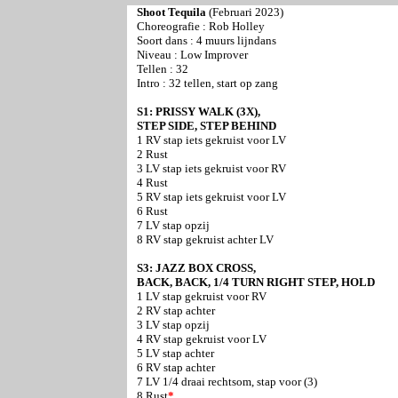
Shoot Tequila
(Februari 2023)
Choreografie :
Rob Holley
Soort dans : 4 muurs lijndans
Niveau : Low Improver
Tellen : 32
Intro : 32 tellen, start op zang
S1: PRISSY WALK (3X),
STEP SIDE, STEP BEHIND
1 RV stap iets gekruist voor LV
2 Rust
3 LV stap iets gekruist voor RV
4 Rust
5 RV stap iets gekruist voor LV
6 Rust
7 LV stap opzij
8 RV stap gekruist achter LV
S3: JAZZ BOX CROSS,
BACK, BACK, 1/4 TURN RIGHT STEP, HOLD
1 LV stap gekruist voor RV
2 RV stap achter
3 LV stap opzij
4 RV stap gekruist voor LV
5 LV stap achter
6 RV stap achter
7 LV 1/4 draai rechtsom, stap voor (3)
8 Rust
*