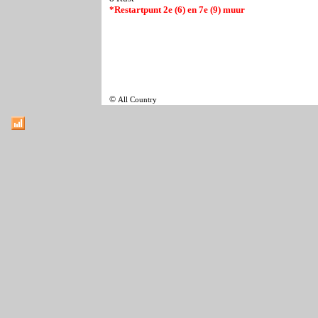
*Restartpunt 2e (6) en 7e (9) muur
©
All Country