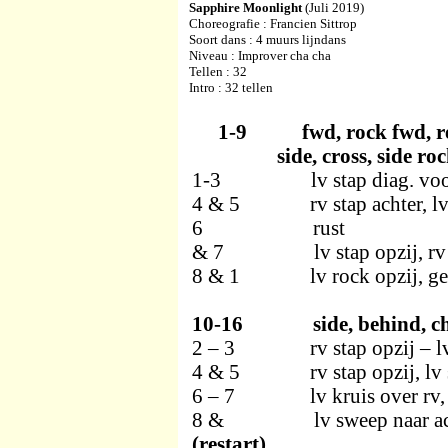
Sapphire Moonlight
(Juli 2019)
Choreografie : Francien Sittrop
Soort dans : 4 muurs lijndans
Niveau : Improver cha cha
Tellen : 32
Intro : 32 tellen
1-9 fwd, rock fwd, recover, 
side, cross, side rock, 
1-3 lv stap diag. voor, rv
4 & 5 rv stap achter, lv st
6 rust
& 7 lv stap opzij, rv k
8 & 1 lv rock opzij, gewich
10-16 side, behind, chasse 
2 – 3 rv stap opzij – lv s
4 & 5 rv stap opzij, lv stap
6 – 7 lv kruis over rv, g
8 & lv sweep naar achter m
(restart)