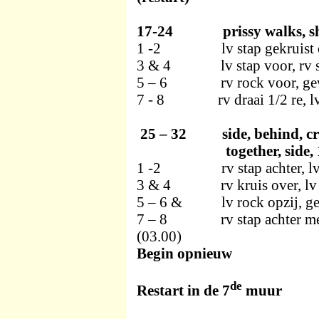
17-24 prissy walks, shuffl
1 -2 lv stap gekruist over 
3 & 4 lv stap voor, rv stap
5 – 6 rv rock voor, gewic
7 - 8 rv draai 1/2 re, lv d
25 – 32 side, behind, cross
together, side,
1 -2 rv stap achter, lv s
3 & 4 rv kruis over, lv sta
5 – 6 & lv rock opzij, gewic
7 – 8 rv stap achter met 1/4
(03.00)
Begin opnieuw
de
Restart in de 7
muur