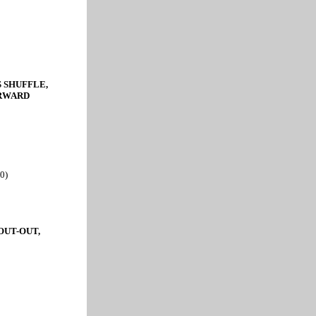
S SHUFFLE,
ORWARD
00)
OUT-OUT,