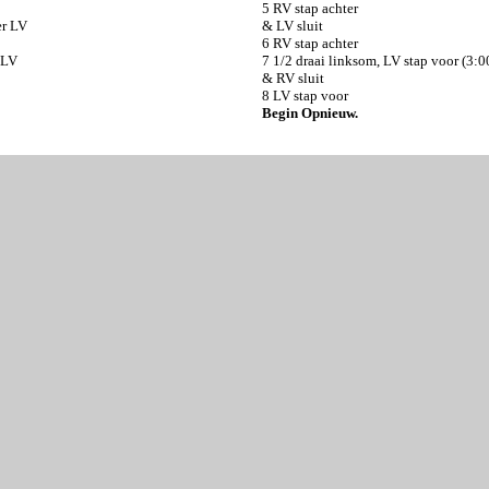
5 RV stap achter
er LV
& LV sluit
6 RV stap achter
 LV
7 1/2 draai linksom, LV stap voor (3:0
& RV sluit
8 LV stap voor
Begin Opnieuw.