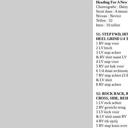
Heading For A New 
Choreografie : Dais
Soort dans : 4 muurs
Niveau : Novice
Tellen : 32
Intro : 16 tellen
S1: STEP FWD, H
HEEL GRIND 1/4 
1 RV stap voor
2 LV hitch
3 LV stap achter
& RV sluit naast LV
4 LV stap voor
5 RV zet hak voor
6 1/4 draai rechtsom
7 RV stap achter (3:
& LV sluit
8 RV stap achter
S2: ROCK BACK,
CROSS, SIDE, BE
1 LV rock achter
2 RV gewicht terug
3 LV kick voor
& LV sluit naast RV
4 RV tik opzij
5 RV stap kruis over