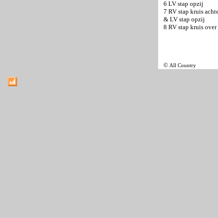
6 LV stap opzij
7 RV stap kruis acht
& LV stap opzij
8 RV stap kruis over
©
All Country