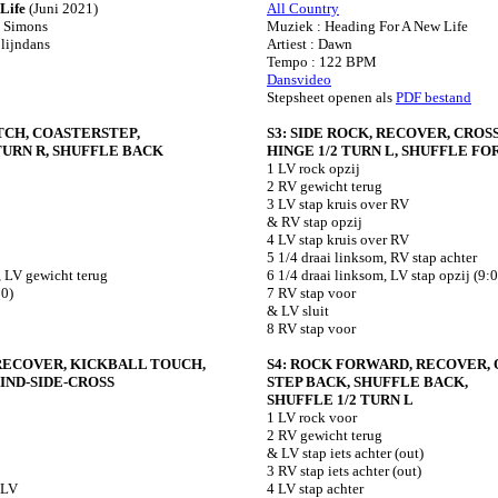
Life
(Juni 2021)
All Country
y Simons
Muziek : Heading For A New Life
 lijndans
Artiest : Dawn
Tempo : 122 BPM
Dansvideo
Stepsheet openen als
PDF bestand
ITCH, COASTERSTEP,
S3: SIDE ROCK, RECOVER, CROS
TURN R, SHUFFLE BACK
HINGE 1/2 TURN L, SHUFFLE F
1 LV rock opzij
2 RV gewicht terug
3 LV stap kruis over RV
& RV stap opzij
4 LV stap kruis over RV
5 1/4 draai linksom, RV stap achter
, LV gewicht terug
6 1/4 draai linksom, LV stap opzij (9:
00)
7 RV stap voor
& LV sluit
8 RV stap voor
 RECOVER, KICKBALL TOUCH,
S4: ROCK FORWARD, RECOVER, 
HIND-SIDE-CROSS
STEP BACK, SHUFFLE BACK,
SHUFFLE 1/2 TURN L
1 LV rock voor
2 RV gewicht terug
& LV stap iets achter (out)
3 RV stap iets achter (out)
 LV
4 LV stap achter