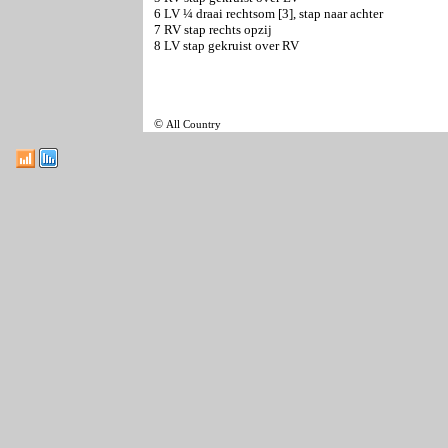
6 LV ¼ draai rechtsom [3], stap naar achter
7 RV stap rechts opzij
8 LV stap gekruist over RV
©
All Country