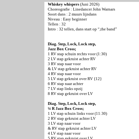
Whiskey whispers
(Juni 2026)
Choreografie : Linedancer John Warnars
Soort dans : 2 muurs lijndans
Niveau : Easy beginner
Tellen : 32
Intro :
32 tellen, dans start op “,the band”
Diag. Step, Lock, Lock step,
Jazz Box Cross;
1 RV stap schuin rechts voor (1:30)
2 LV stap gekruist achter RV
3 RV stap naar voor
& LV stap gekruist achter RV
4 RV stap naar voor
5 LV stap gekruist over RV {12}
6 RV stap naar achter
7 LV stap links opzij
8 RV stap gekruist over LV
Diag. Step, Lock, Lock step,
¼ R Jazz Box Cross;
1 LV stap schuin links voor (11:30)
2 RV stap gekruist achter LV
3 LV stap naar voor
& RV stap gekruist achter LV
4 LV stap naar voor
5 RV stap gekruist over LV