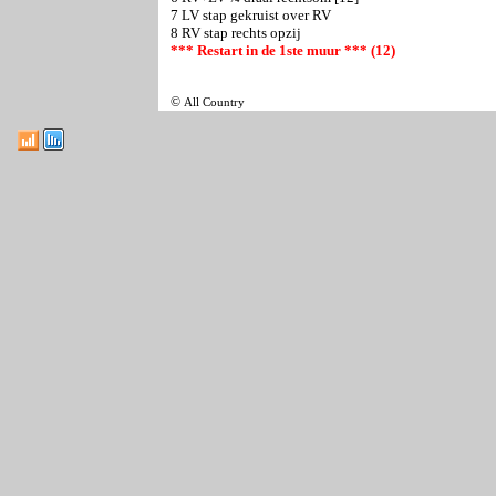
7 LV stap gekruist over RV
8 RV stap rechts opzij
*** Restart in de 1ste muur *** (12)
©
All Country