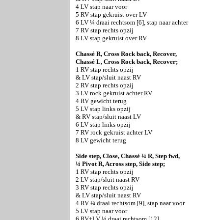
4 LV stap naar voor
5 RV stap gekruist over LV
6 LV ¼ draai rechtsom [6], stap naar achter
7 RV stap rechts opzij
8 LV stap gekruist over RV
Chassé R, Cross Rock back, Recover,
Chassé L, Cross Rock back, Recover;
1 RV stap rechts opzij
& LV stap/sluit naast RV
2 RV stap rechts opzij
3 LV rock gekruist achter RV
4 RV gewicht terug
5 LV stap links opzij
& RV stap/sluit naast LV
6 LV stap links opzij
7 RV rock gekruist achter LV
8 LV gewicht terug
Side step, Close, Chassé ¼ R, Step fwd,
¼ Pivot R, Across step, Side step;
1 RV stap rechts opzij
2 LV stap/sluit naast RV
3 RV stap rechts opzij
& LV stap/sluit naast RV
4 RV ¼ draai rechtsom [9], stap naar voor
5 LV stap naar voor
6 RV+LV ¼ draai rechtsom [12]