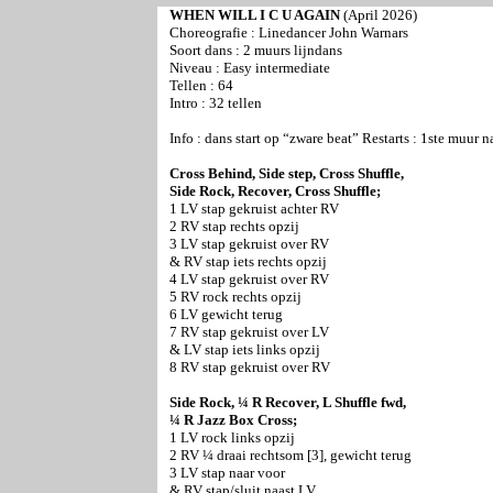
WHEN WILL I C U AGAIN
(April 2026)
Choreografie : Linedancer John Warnars
Soort dans : 2 muurs lijndans
Niveau : Easy intermediate
Tellen : 64
Intro : 32 tellen
Info : dans start op “zware beat” Restarts : 1ste muur n
Cross Behind, Side step, Cross Shuffle,
Side Rock, Recover, Cross Shuffle;
1 LV stap gekruist achter RV
2 RV stap rechts opzij
3 LV stap gekruist over RV
& RV stap iets rechts opzij
4 LV stap gekruist over RV
5 RV rock rechts opzij
6 LV gewicht terug
7 RV stap gekruist over LV
& LV stap iets links opzij
8 RV stap gekruist over RV
Side Rock, ¼ R Recover, L Shuffle fwd,
¼ R Jazz Box Cross;
1 LV rock links opzij
2 RV ¼ draai rechtsom [3], gewicht terug
3 LV stap naar voor
& RV stap/sluit naast LV