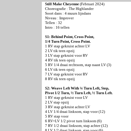
Still Make Cheyenne
(Februari 2024)
Choreografie :
The Highlander
Soort dans : 4 muurs lijndans
Niveau : Improver
Tellen : 32
Intro : 16 tellen
S1: Behind Point, Cross Point,
1/4 Turn Point, Cross Point.
1 RV stap gekruist achter LV
2 LV tik teen opzij
3 LV stap gekruist voor RV
4 RV tik teen opzij
5 RV 1/4 draai rechtsom, stap naast LV (3)
6 LV tik teen opzij
7 LV stap gekruist voor RV
8 RV tik teen opzij
S2: Weave Left With ¼ Turn Left, Step,
Pivot 1/2 Turn, ½ Turn Left, ½ Turn Left.
1 RV stap gekruist voor LV
2 LV stap opzij
3 RV stap gekruist achter LV
4 LV 1/4 draai linksom, stap voor (12)
5 RV stap voor
6 RV+LV 1/2 pivot turn linksom (6)
7 RV 1/2 draai linksom, stap achter (12)
8 LV 1/2 draai linksom, stap voor (6)