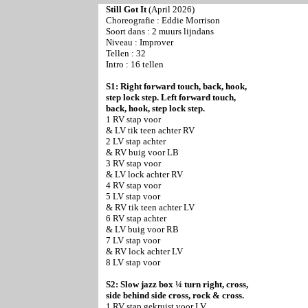
Still Got It
(April 2026)
Choreografie :
Eddie Morrison
Soort dans : 2 muurs lijndans
Niveau : Improver
Tellen : 32
Intro : 16 tellen
S1: Right forward touch, back, hook,
step lock step. Left forward touch,
back, hook, step lock step.
1 RV stap voor
& LV tik teen achter RV
2 LV stap achter
& RV buig voor LB
3 RV stap voor
& LV lock achter RV
4 RV stap voor
5 LV stap voor
& RV tik teen achter LV
6 RV stap achter
& LV buig voor RB
7 LV stap voor
& RV lock achter LV
8 LV stap voor
S2: Slow jazz box ¼ turn right, cross,
side behind side cross, rock & cross.
1 RV stap gekruist voor LV