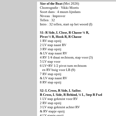
Size of the Boat
(Mei 2026)
Choreografie :
Vikki Morris
Soort dans : 4 muurs lijndans
Niveau : Improver
Tellen : 32
Intro : 32 tellen, start op het woord (I)
S1: R Side, L Close, R Chasse ¼ R,
Pivot ½ R, Hook R, R Chasse
1 RV stap opzij
2 LV stap naast RV
3 RV stap opzij
& LV stap naast RV
4 RV 1/4 draai rechtsom, stap voor (3)
5 LV stap voor
6 LV+RV 1/2 pivot turn rechtsom
en RV buig voor LB (9)
7 RV stap opzij
& LV stap naast RV
8 RV stap opzij
S2: L Cross, R Side, L Sailor.
R Cross, L Side, R Behind, ¼ L, Step R Fwd
1 LV stap gekruist voor RV
2 RV stap opzij
3 LV stap gekruist achter RV
& RV stapje opzij
4 LV stapje opzij