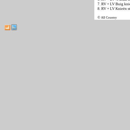
7. RV + LV Buig kni
8. RV + LV Knieën s
©
All Country