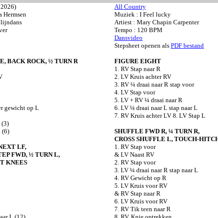
 2026)
All Country
ia Hermsen
Muziek : I Feel lucky
 lijndans
Artiest : Mary Chapin Carpenter
ver
Tempo : 120 BPM
Dansvideo
Stepsheet openen als
PDF bestand
E, BACK ROCK, ½ TURN R
FIGURE EIGHT
1. RV Stap naar R
V
2. LV Kruis achter RV
3. RV ¼ draai naar R stap voor
4. LV Stap voor
5. LV + RV ¼ draai naar R
er gewicht op L
6. LV ¼ draai naar L stap naar L
7. RV Kruis achter LV 8. LV Stap L
 (3)
 (6)
SHUFFLE FWD R, ¼ TURN R,
CROSS SHUFFLE L, TOUCH-HITC
NEXT LF,
1. RV Stap voor
EP FWD, ½ TURN L,
& LV Naast RV
T KNEES
2. RV Stap voor
3. LV ¼ draai naar R stap naar L
4. RV Gewicht op R
5. LV Kruis voor RV
& RV Stap naar R
6. LV Kruis voor RV
7. RV Tik teen naar R
aar L (12)
8. RV. Knie optrekken