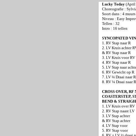
Lucky Today
(April
Choreografie : Sylv
Soort dans : 4 muurs
Niveau : Easy Impro
Tellen : 32
Intro : 16 tellen
SYNCOPATED VIN
1. RV Stap naar R
2. LV Kruis achter R
& RV Stap naar R
3. LV Kruis voor RV
4. RV Stap naar R
5. LV Stap naar acht
6. RV Gewicht op R
7. LV ¼ Draai naar R
8. RV ¼ Draai naar R
CROSS OVER, RF 
COASTERSTEP, ST
BEND & STRAIGH
1. LV Kruis over RV
2. RV Stap naast LV
3. LV Stap achter
& RV Stap achter
4. LV Stap voor
5. RV Stap voor
6. RV + LV ½ draai n