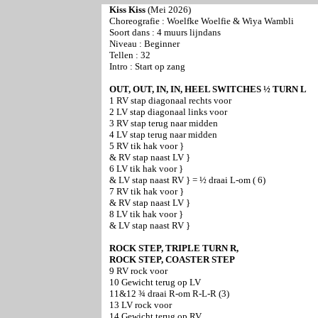
Kiss Kiss
(Mei 2026)
Choreografie : Woelfke Woelfie & Wiya Wambli
Soort dans : 4 muurs lijndans
Niveau : Beginner
Tellen : 32
Intro : Start op zang
OUT, OUT, IN, IN, HEEL SWITCHES ½ TURN L
1 RV stap diagonaal rechts voor
2 LV stap diagonaal links voor
3 RV stap terug naar midden
4 LV stap terug naar midden
5 RV tik hak voor }
& RV stap naast LV }
6 LV tik hak voor }
& LV stap naast RV } = ½ draai L-om ( 6)
7 RV tik hak voor }
& RV stap naast LV }
8 LV tik hak voor }
& LV stap naast RV }
ROCK STEP, TRIPLE TURN R,
ROCK STEP, COASTER STEP
9 RV rock voor
10 Gewicht terug op LV
11&12 ¾ draai R-om R-L-R (3)
13 LV rock voor
14 Gewicht terug op RV