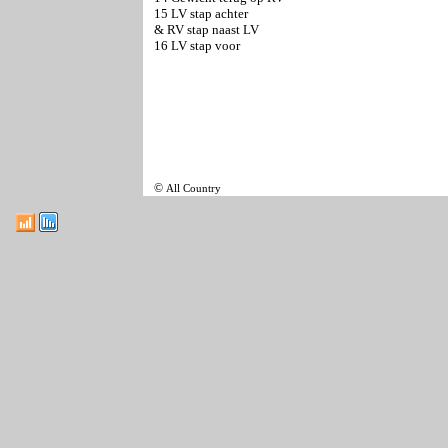
15 LV stap achter
& RV stap naast LV
16 LV stap voor
©
All Country