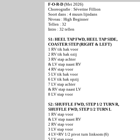
F-O-R-D
(Mei 2026)
Choreografie :
Séverine Fillion
Soort dans : 4 muurs lijndans
Niveau :
High Beginner
Tellen : 32
Intro : 32 tellen
S1: HEEL TAP FWD, HEEL TAP SIDE,
COASTER STEP (RIGHT & LEFT)
1 RV tik hak voor
2 RV tik hak ozij
3 RV stap achter
& LV stap naast RV
4 RV stap voor
5 LV tik hak voor
6 LV tik hak opzij
7 LV stap achter
& RV stap naast LV
8 LV stap voor
S2: SHUFFLE FWD, STEP 1/2 TURN R,
SHUFFLE FWD, STEP 1/2 TURN L
1 RV stap voor
& LV stap naast RV
2 RV stap voor
3 LV stap voor
4 LV+RV 1/2 pivot turn linksom (6)
5 LV stap voor