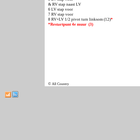
& RV stap naast LV
6 LV stap voor
7 RV stap voor
8 RV+LV 1/2 pivot turn linksom (12)
*
*Restartpunt 4e muur (3)
©
All Country