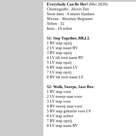
Everybody Can Be Her!
(Mei 2026)
Choreografie :
Alexis Tait
Soort dans : 4 muurs lijndans
Niveau :
Absolute Beginner
Tellen : 32
Intro : 16 tellen
S1: Step Together, RR,LL
1 RV stap opzij
2 LV stap naast RV
3 RV stap opzij
4 LV tik teen naast RV
5 LV stap opzij
6 RV stap naast LV
7 LV stap opzij
8 RV tik teen naast LV
S2: Walk, Sweeps, Jazz Box
1 RV stap voor
2 LV sweep naar voor
3 LV stap voor
4 RV sweep naar voor
5 RV stap gekruist voor LV
6 LV stap achter
7 RV stap opzij
8 LV stap naast RV