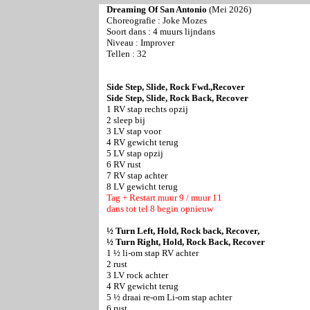
Dreaming Of San Antonio
(Mei 2026)
Choreografie : Joke Mozes
Soort dans : 4 muurs lijndans
Niveau : Improver
Tellen : 32
Side Step, Slide, Rock Fwd.,Recover
Side Step, Slide, Rock Back, Recover
1 RV stap rechts opzij
2 sleep bij
3 LV stap voor
4 RV gewicht terug
5 LV stap opzij
6 RV rust
7 RV stap achter
8 LV gewicht terug
Tag + Restart muur 9 / muur 11
dans tot tel 8 begin opnieuw
½ Turn Left, Hold, Rock back, Recover,
½ Turn Right, Hold, Rock Back, Recover
1 ½ li-om stap RV achter
2 rust
3 LV rock achter
4 RV gewicht terug
5 ½ draai re-om Li-om stap achter
6 rust