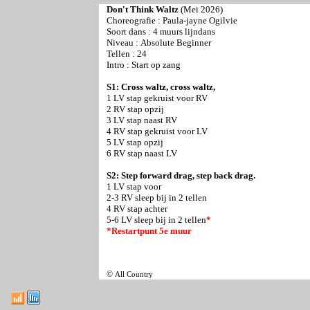
Don't Think Waltz
(Mei 2026)
Choreografie :
Paula-jayne Ogilvie
Soort dans : 4 muurs lijndans
Niveau :
Absolute Beginner
Tellen : 24
Intro : Start op zang
S1: Cross waltz, cross waltz,
1 LV stap gekruist voor RV
2 RV stap opzij
3 LV stap naast RV
4 RV stap gekruist voor LV
5 LV stap opzij
6 RV stap naast LV
S2: Step forward drag, step back drag.
1 LV stap voor
2-3 RV sleep bij in 2 tellen
4 RV stap achter
5-6 LV sleep bij in 2 tellen
*
*Restartpunt 5e muur
©
All Country