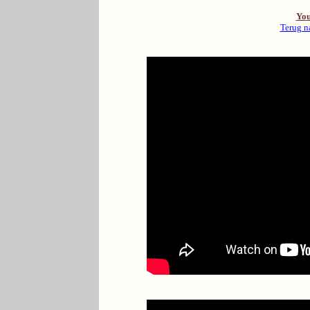
You
Terug n