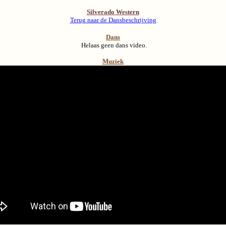
Silverado Western
Terug naar de Dansbeschrijving
Dans
Helaas geen dans video.
Muziek