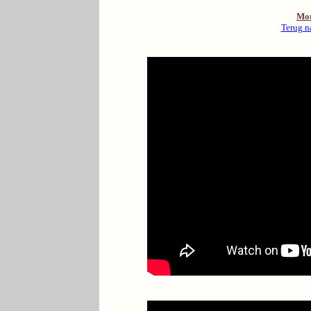
Mor
Terug n