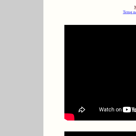
M
Terug n