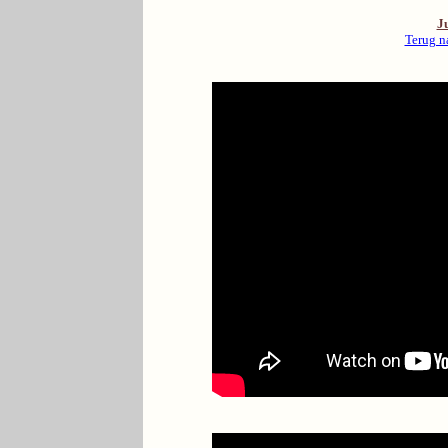
Ju
Terug n