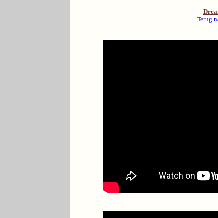
Drea
Terug n