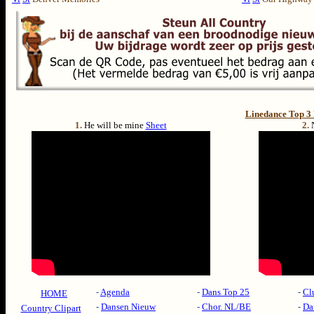
Linedance Top 3
1.
He will be mine
Sheet
2.
-
Agenda
-
Dans Top 25
-
Cl
HOME
-
Dansen Nieuw
-
Chor. NL/BE
-
Da
Country Clipart