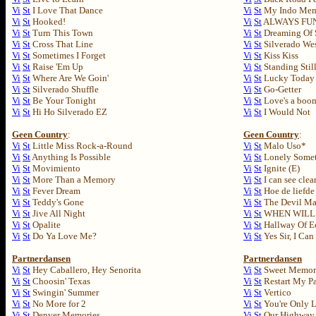
Vi
St
I Love That Dance
Vi
St
My Indo Mem
Vi
St
Hooked!
Vi
St
ALWAYS FU
Vi
St
Turn This Town
Vi
St
Dreaming Of 
Vi
St
Cross That Line
Vi
St
Silverado We
Vi
St
Sometimes I Forget
Vi
St
Kiss Kiss
Vi
St
Raise 'Em Up
Vi
St
Standing Stil
Vi
St
Where Are We Goin'
Vi
St
Lucky Today
Vi
St
Silverado Shuffle
Vi
St
Go-Getter
Vi
St
Be Your Tonight
Vi
St
Love's a boo
Vi
St
Hi Ho Silverado EZ
Vi
St
I Would Not
Geen Country
:
Geen Country
:
Vi
St
Little Miss Rock-a-Round
Vi
St
Malo Uso*
Vi
St
Anything Is Possible
Vi
St
Lonely Somet
Vi
St
Movimiento
Vi
St
Ignite (E)
Vi
St
More Than a Memory
Vi
St
I can see clea
Vi
St
Fever Dream
Vi
St
Hoe de liefde
Vi
St
Teddy's Gone
Vi
St
The Devil Ma
Vi
St
Jive All Night
Vi
St
WHEN WILL 
Vi
St
Opalite
Vi
St
Hallway Of E
Vi
St
Do Ya Love Me?
Vi
St
Yes Sir, I Ca
Partnerdansen
Partnerdansen
Vi
St
Hey Caballero, Hey Senorita
Vi
St
Sweet Memor
Vi
St
Choosin' Texas
Vi
St
Restart My Pa
Vi
St
Swingin' Summer
Vi
St
Vertico
Vi
St
No More for 2
Vi
St
You're Only 
Vi
St
Denver Memories
Vi
St
Our Highway