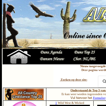
Nieuw toegevoegde
Deze pagina wordt
Zoeken op deze site:
Onderstaand de Top 3 van
Er kan weer worden ingezonden voo
Vul hiervoor het
Formulier
1
Wild West & Wicked