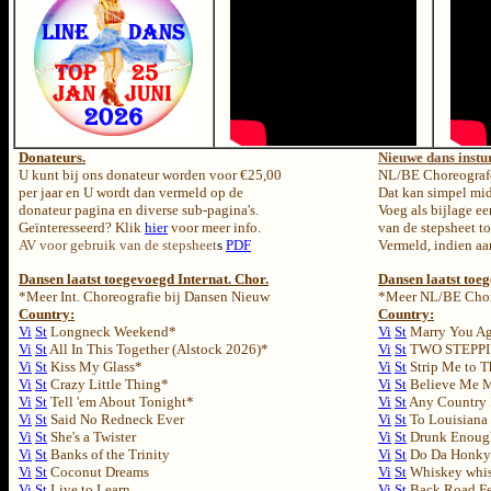
Donateurs.
Nieuwe dans instu
U kunt bij ons donateur worden voor €25,00
NL/BE Choreografe
per jaar en U wordt dan vermeld op de
Dat kan simpel mi
donateur pagina en diverse sub-pagina's.
Voeg als bijlage e
Geïnteresseerd? Klik
hier
voor meer info.
van de stepsheet to
AV voor gebruik van de stepsheet
s
PDF
Vermeld, indien aa
Dansen laatst toegevoegd Internat. Chor.
Dansen laatst to
*Meer Int. Choreografie bij Dansen Nieuw
*Meer NL/BE Chore
Country:
Country:
Vi
St
Longneck Weekend*
Vi
St
Marry You Ag
Vi
St
All In This Together (Alstock 2026)*
Vi
St
TWO STEPPI
Vi
St
Kiss My Glass*
Vi
St
Strip Me to T
Vi
St
Crazy Little Thing*
Vi
St
Believe Me 
Vi
St
Tell 'em About Tonight*
Vi
St
Any Country
Vi
St
Said No Redneck Ever
Vi
St
To Louisiana
Vi
St
She's a Twister
Vi
St
Drunk Enoug
Vi
St
Banks of the Trinity
Vi
St
Do Da Honky
Vi
St
Coconut Dreams
Vi
St
Whiskey whis
Vi
St
Live to Learn
Vi
St
Back Road F